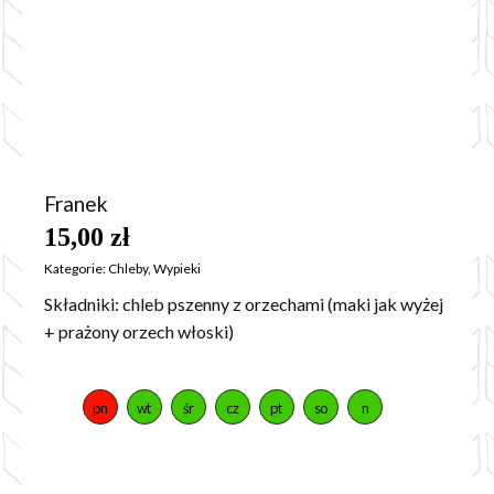
Franek
15,00
zł
Kategorie:
Chleby
,
Wypieki
Składniki: chleb pszenny z orzechami (maki jak wyżej
+ prażony orzech włoski)
pn
wt
śr
cz
pt
so
n