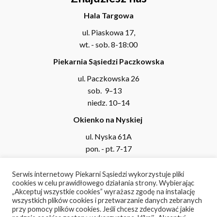
Hala Targowa
ul. Piaskowa 17,
wt. - sob. 8-18:00
Piekarnia Sąsiedzi Paczkowska
ul. Paczkowska 26
sob. 9–13
niedz. 10–14
Okienko na Nyskiej
ul. Nyska 61A
pon. - pt. 7-17
Wrocławczyka
Serwis internetowy Piekarni Sąsiedzi wykorzystuje pliki
ul. Michała Wrocławczyka 37
cookies w celu prawidłowego działania strony. Wybierając
„Akceptuj wszystkie cookies” wyrażasz zgodę na instalację
pon. - sob. 7-17
wszystkich plików cookies i przetwarzanie danych zebranych
niedz. 8-17
przy pomocy plików cookies. Jeśli chcesz zdecydować jakie