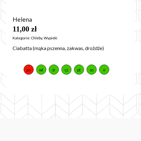
Helena
11,00
zł
Kategorie:
Chleby
,
Wypieki
Ciabatta (mąka pszenna, zakwas, drożdże)
pn
wt
śr
cz
pt
so
n