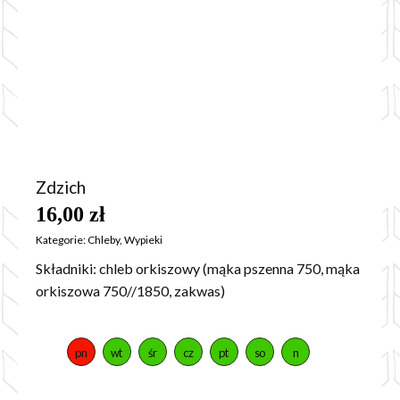
Zdzich
16,00
zł
Kategorie:
Chleby
,
Wypieki
Składniki: chleb orkiszowy (mąka pszenna 750, mąka
orkiszowa 750//1850, zakwas)
pn
wt
śr
cz
pt
so
n